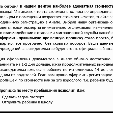
а сегодня
в нашем центре наиболее адекватная стоимост
есяца! Мы знаем, что эта стоимость полностью оправданна,
ильцом в помещении возрастает стоимость счетов, знайте, ч
одлинную регистрацию в Анапе. Выбрав нашу организацию,
оветы, наши эксперты внимательно отслеживают изменения
о взаимодействии с отделами миграционной службы нашей с
Оформить правильную временную прописку
стало просто, 
вартир, все прозрачно, без скрытых поборов, Ваши данные
чреждений, а в свидетельстве будет стоять официальный шта
Для оформления документов в Анапе обычно достаточно 1
анимать на 1-2 дня дольше, из-за продолжительных выходных
аконодательством, если ребенку не исполнилось 14 лет,
дним из родителей. Если вам нужно оформить регистрацию н
ропишем по стоимости как за 1го взрослого, т.е. ребенок бу
рописка по месту пребывания позволит Вам:
Сделать загранпаспорт
Отправить ребенка в школу