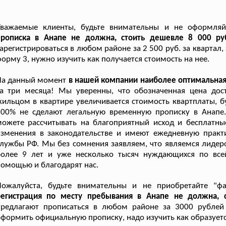
Уважаемые клиенты, будьте внимательны и не оформляй
прописка в Анапе не должна, стоить дешевле 8 000 ру
арегистрироваться в любом районе за 2 500 руб. за квартал,
орму 3, нужно изучить как получается стоимость на нее.
На данный момент
в нашей компании наиболее оптимальная
за три месяца! Мы уверенны, что обозначенная цена до
ильцом в квартире увеличивается стоимость квартплаты, бу
100% не сделают легальную временную прописку в Анапе
ожете рассчитывать на благоприятный исход и бесплатны
изменения в законодательстве и имеют ежедневную практ
лужбы РФ. Мы без сомнения заявляем, что являемся лидеро
более 9 лет и уже несколько тысяч нуждающихся по все
омощью и благодарят нас.
Пожалуйста, будьте внимательны и не приобретайте "фа
регистрация по месту пребывания в Анапе не должна, 
предлагают прописаться в любом районе за 3000 рублей 
формить официальную прописку, надо изучить как образуетс