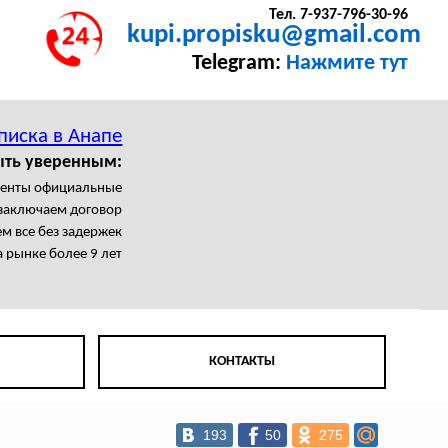
Тел. 7-937-796-30-96
kupi.propisku@gmail.com
Telegram:
Нажмите тут
писка в Анапе
ыть уверенным:
менты официальные
заключаем договор
м все без задержек
 рынке более 9 лет
КОНТАКТЫ
193
50
275