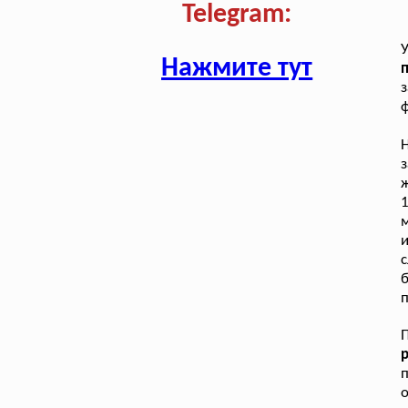
Telegram:
Нажмите тут
з
ф
ж
м
с
п
о