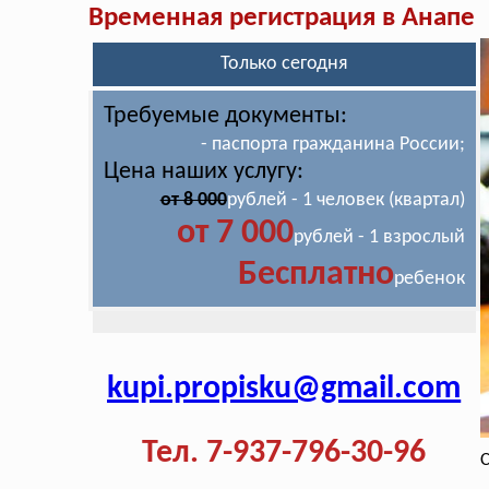
Временная регистрация в Анапе
Только сегодня
Требуемые документы:
- паспорта гражданина России;
Цена наших услугу:
от 8 000
рублей - 1 человек (квартал)
от 7 000
рублей - 1 взрослый
Бесплатно
ребенок
kupi.propisku@gmail.com
Тел. 7-937-796-30-96
С