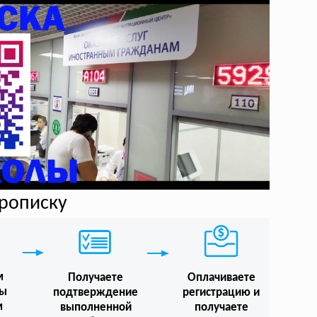
прописку
м
Получаете
Оплачиваете
мы
подтверждение
регистрацию и
м
выполненной
получаете