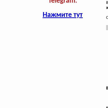
Telegram:
В
ж
Нажмите тут
О
В