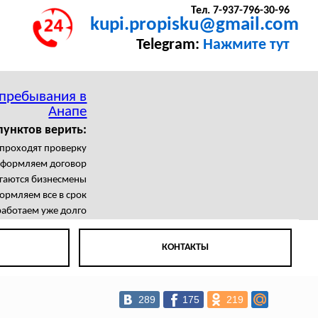
Тел. 7-937-796-30-96
kupi.propisku@gmail.com
Telegram:
Нажмите тут
 пребывания в
Анапе
пунктов верить:
проходят проверку
формляем договор
агаются бизнесмены
рмляем все в срок
аботаем уже долго
КОНТАКТЫ
289
175
219