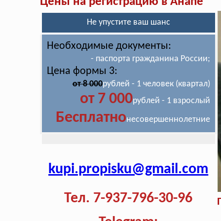
Цены на регистрацию в Анапе
Не упустите ваш шанс
Необходимые документы:
- паспорта гражданина России;
Цена формы 3:
от 8 000
рублей - 1 человек (квартал)
от 7 000
рублей - 1 взрослый
Бесплатно
несовершеннолетние
kupi.propisku@gmail.com
Тел. 7-937-796-30-96